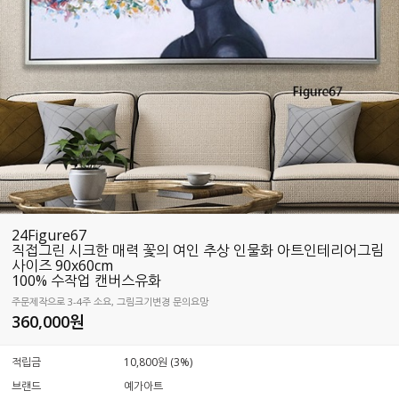
24Figure67
직접그린 시크한 매력 꽃의 여인 추상 인물화 아트인테리어그림
사이즈 90x60cm
100% 수작업 캔버스유화
주문제작으로 3-4주 소요, 그림크기변경 문의요망
360,000
원
적립금
10,800원 (3%)
브랜드
예가아트