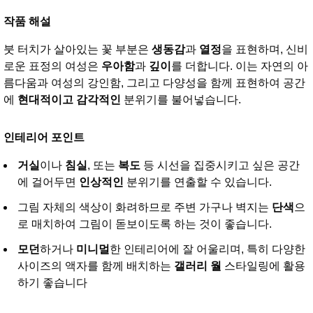
작품 해설
붓 터치가 살아있는 꽃 부분은
생동감
과
열정
을 표현하며, 신비
로운 표정의 여성은
우아함
과
깊이
를 더합니다. 이는 자연의 아
름다움과 여성의 강인함, 그리고 다양성을 함께 표현하여 공간
에
현대적이고 감각적인
분위기를 불어넣습니다.
인테리어 포인트
거실
이나
침실
, 또는
복도
등 시선을 집중시키고 싶은 공간
에 걸어두면
인상적인
분위기를 연출할 수 있습니다.
그림 자체의 색상이 화려하므로 주변 가구나 벽지는
단색
으
로 매치하여 그림이 돋보이도록 하는 것이 좋습니다.
모던
하거나
미니멀
한 인테리어에 잘 어울리며, 특히 다양한
사이즈의 액자를 함께 배치하는
갤러리 월
스타일링에 활용
하기 좋습니다