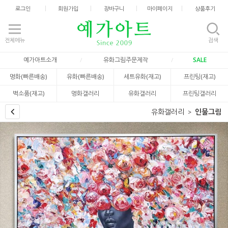
로그인
회원가입
장바구니
마이페이지
상품후기
전체메뉴
검색
예가아트소개
유화그림주문제작
SALE
명화(빠른배송)
유화(빠른배송)
세트유화(재고)
프린팅(재고)
벽소품(재고)
명화갤러리
유화갤러리
프린팅갤러리
유화갤러리
인물그림