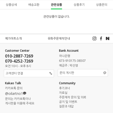
상품상세
배송교환
관련상품
상품후기
상품문의
관련상품이 없습니다.
예가아트소개
유화주문제작안내
Customer Center
Bank Account
010-2887-7269
하나은행
070-4252-7269
673-910175-38507
예금주 : 박선영
오전 10시 - 오후 8시
문의 게시판
고객센터 연결
Kakao Talk
Community
카카오톡 문의
후기코너
자료실
@oilartno1
주문제작 문의 및 의뢰
문의는 카카오톡이나
공지 및 이벤트
게시판을 이용해 주세요
질문과 대답