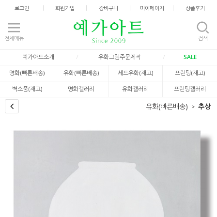
로그인
회원가입
장바구니
마이페이지
상품후기
전체메뉴
검색
예가아트소개
유화그림주문제작
SALE
명화(빠른배송)
유화(빠른배송)
세트유화(재고)
프린팅(재고)
벽소품(재고)
명화갤러리
유화갤러리
프린팅갤러리
유화(빠른배송)
추상