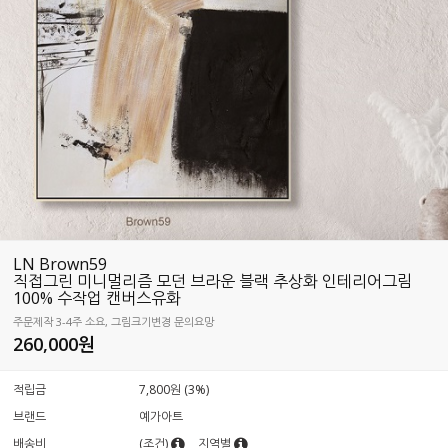
LN Brown59
직접그린 미니멀리즘 모던 브라운 블랙 추상화 인테리어그림
100% 수작업 캔버스유화
주문제작 3-4주 소요, 그림크기변경 문의요망
260,000원
적립금
7,800원 (3%)
브랜드
예가아트
배송비
(조건)
지역별