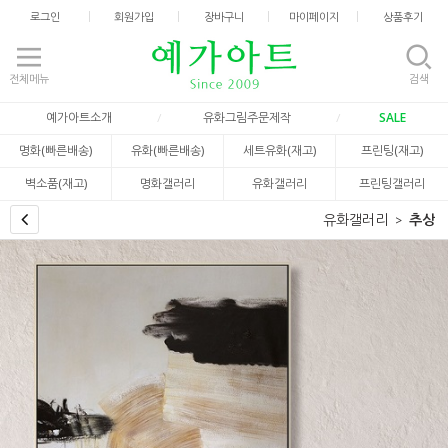
로그인
회원가입
장바구니
마이페이지
상품후기
전체메뉴
검색
예가아트소개
유화그림주문제작
SALE
명화(빠른배송)
유화(빠른배송)
세트유화(재고)
프린팅(재고)
벽소품(재고)
명화갤러리
유화갤러리
프린팅갤러리
유화갤러리
추상