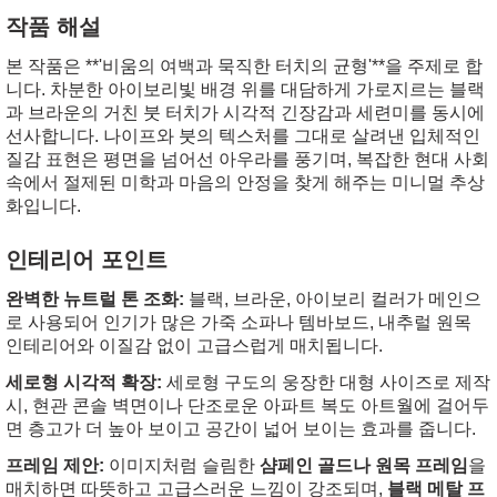
작품 해설
본 작품은 **'비움의 여백과 묵직한 터치의 균형'**을 주제로 합
니다. 차분한 아이보리빛 배경 위를 대담하게 가로지르는 블랙
과 브라운의 거친 붓 터치가 시각적 긴장감과 세련미를 동시에
선사합니다. 나이프와 붓의 텍스처를 그대로 살려낸 입체적인
질감 표현은 평면을 넘어선 아우라를 풍기며, 복잡한 현대 사회
속에서 절제된 미학과 마음의 안정을 찾게 해주는 미니멀 추상
화입니다.
인테리어 포인트
완벽한 뉴트럴 톤 조화:
블랙, 브라운, 아이보리 컬러가 메인으
로 사용되어 인기가 많은 가죽 소파나 템바보드, 내추럴 원목
인테리어와 이질감 없이 고급스럽게 매치됩니다.
세로형 시각적 확장:
세로형 구도의 웅장한 대형 사이즈로 제작
시, 현관 콘솔 벽면이나 단조로운 아파트 복도 아트월에 걸어두
면 층고가 더 높아 보이고 공간이 넓어 보이는 효과를 줍니다.
프레임 제안:
이미지처럼 슬림한
샴페인 골드나 원목 프레임
을
매치하면 따뜻하고 고급스러운 느낌이 강조되며,
블랙 메탈 프