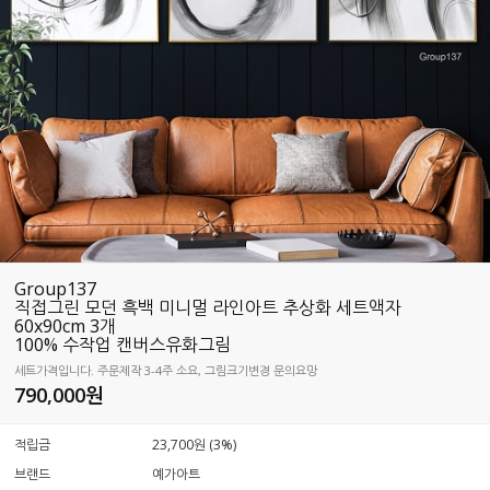
Group137
직접그린 모던 흑백 미니멀 라인아트 추상화 세트액자
60x90cm 3개
100% 수작업 캔버스유화그림
세트가격입니다. 주문제작 3-4주 소요, 그림크기변경 문의요망
790,000
원
적립금
23,700원 (3%)
브랜드
예가아트