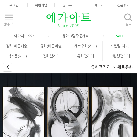
로그인
회원가입
장바구니
마이페이지
상품후기
전체메뉴
검색
예가아트소개
유화그림주문제작
SALE
명화(빠른배송)
유화(빠른배송)
세트유화(재고)
프린팅(재고)
벽소품(재고)
명화갤러리
유화갤러리
프린팅갤러리
유화갤러리
세트유화