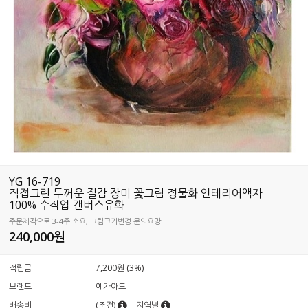
YG 16-719
직접그린 두꺼운 질감 장미 꽃그림 정물화 인테리어액자
100% 수작업 캔버스유화
주문제작으로 3-4주 소요, 그림크기변경 문의요망
240,000원
적립금
7,200원 (3%)
브랜드
예가아트
배송비
(조건)
지역별