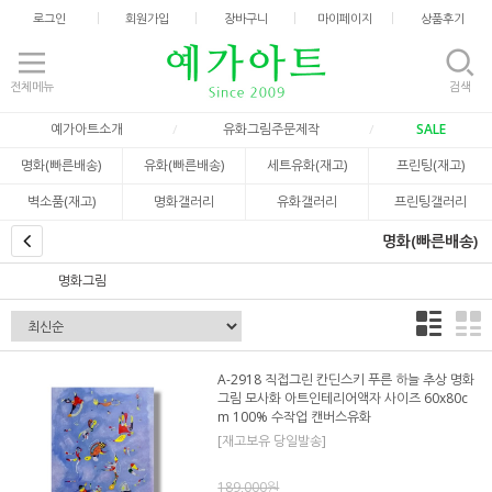
로그인
회원가입
장바구니
마이페이지
상품후기
전체메뉴
검색
예가아트소개
유화그림주문제작
SALE
명화(빠른배송)
유화(빠른배송)
세트유화(재고)
프린팅(재고)
벽소품(재고)
명화갤러리
유화갤러리
프린팅갤러리
명화(빠른배송)
명화그림
A-2918 직접그린 칸딘스키 푸른 하늘 추상 명화
그림 모사화 아트인테리어액자 사이즈 60x80c
m 100% 수작업 캔버스유화
[재고보유 당일발송]
189,000원