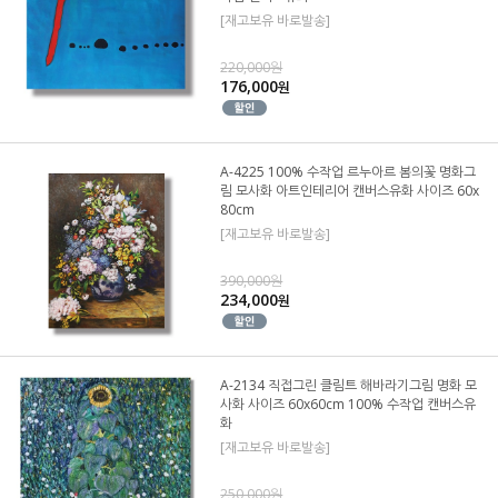
[재고보유 바로발송]
220,000원
176,000
원
A-4225 100% 수작업 르누아르 봄의꽃 명화그
림 모사화 아트인테리어 캔버스유화 사이즈 60x
80cm
[재고보유 바로발송]
390,000원
234,000
원
A-2134 직접그린 클림트 해바라기그림 명화 모
사화 사이즈 60x60cm 100% 수작업 캔버스유
화
[재고보유 바로발송]
250,000원