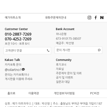
예가아트소개
유화주문제작안내
Customer Center
Bank Account
010-2887-7269
하나은행
070-4252-7269
673-910175-38507
예금주 : 박선영
오전 10시 - 오후 8시
문의 게시판
고객센터 연결
Kakao Talk
Community
카카오톡 문의
후기코너
자료실
@oilartno1
주문제작 문의 및 의뢰
문의는 카카오톡이나
공지 및 이벤트
게시판을 이용해 주세요
질문과 대답
홈으로
이용약관
개인정보처리방침
PC버전
상호 :
예가 아트하우스 |
대표 :
박선영 |
주소 :
충청남도 부여군 부여읍 가탑리 187