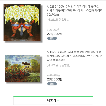
A-5235 100% 수작업 디에고 리베라 꽃 파는
사람 카라꽃 명화그림 모사화 캔버스유화 사이즈
70x70cm
[재고보유 당일발송]
390,000원
273,000
원
A-1022 직접그린 모네 아르장퇴유의 예술가정
원 명화그림 모사화 사이즈 80x60cm 100% 수
작업 캔버스유화
[재고보유 당일발송]
290,000원
232,000
원
더보기
+