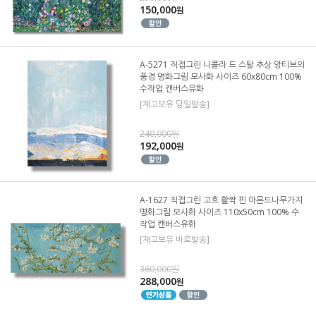
150,000
원
A-5271 직접그린 니콜라 드 스탈 추상 앙티브의
풍경 명화그림 모사화 사이즈 60x80cm 100%
수작업 캔버스유화
[재고보유 당일발송]
240,000원
192,000
원
A-1627 직접그린 고흐 활짝 핀 아몬드나무가지
명화그림 모사화 사이즈 110x50cm 100% 수
작업 캔버스유화
[재고보유 바로발송]
360,000원
288,000
원