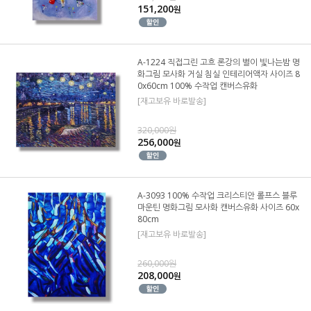
151,200
원
A-1224 직접그린 고흐 론강의 별이 빛나는밤 명
화그림 모사화 거실 침실 인테리어액자 사이즈 8
0x60cm 100% 수작업 캔버스유화
[재고보유 바로발송]
320,000원
256,000
원
A-3093 100% 수작업 크리스티안 롤프스 블루
마운틴 명화그림 모사화 캔버스유화 사이즈 60x
80cm
[재고보유 바로발송]
260,000원
208,000
원