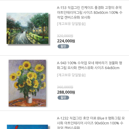
A-153 직접그린 킨케이드 풍경화 고향의 추억
아트인테리어그림 사이즈 80x60cm 100% 수
작업 캔버스유화 모사화
[재고보유 당일발송]
320,000원
224,000
원
A-943 100% 수작업 모네 해바라기 정물화 명
화그림 모사화 캔버스유화 사이즈 64x80cm
[재고보유 당일발송]
360,000원
288,000
원
A-1232 직접그린 호안 미로 Blue II 명화그림 모
사화 아트인테리어 사이즈 90x60cm 100% 수
작업 캔버스유화